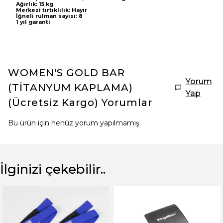
Ağırlık: 15 kg
Merkezi tırtıklılık: Hayır
İğneli rulman sayısı: 8
1 yıl garanti
WOMEN'S GOLD BAR
Yorum
(TİTANYUM KAPLAMA)
Yap
(Ücretsiz Kargo)
Yorumlar
Bu ürün için henüz yorum yapılmamış.
İlginizi çekebilir..