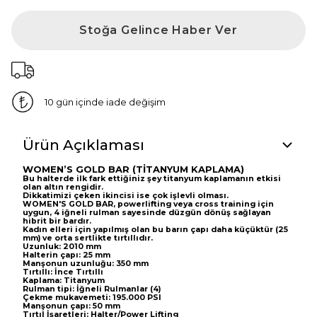
Stoğa Gelince Haber Ver
10 gün içinde iade değişim
Ürün Açıklaması
WOMEN’S GOLD BAR (TİTANYUM KAPLAMA)
Bu halterde ilk fark ettiğiniz şey titanyum kaplamanın etkisi
olan altın rengidir.
Dikkatimizi çeken ikincisi ise çok işlevli olması.
WOMEN'S GOLD BAR, powerlifting veya cross training için
uygun, 4 iğneli rulman sayesinde düzgün dönüş sağlayan
hibrit bir bardır.
Kadın elleri için yapılmış olan bu barın çapı daha küçüktür (25
mm) ve orta sertlikte tırtıllıdır.
Uzunluk: 2010 mm
Halterin çapı: 25 mm
Manşonun uzunluğu: 350 mm
Tırtıllı: İnce
Tırtıllı
Kaplama: Titanyum
Rulman tipi: İğneli Rulmanlar (4)
Çekme mukavemeti: 195.000 PSI
Manşonun çapı: 50 mm
Tırtıl İşaretleri: Halter/Power Lifting