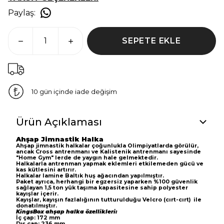
Paylaş
:
SEPETE EKLE
10 gün içinde iade değişim
Ürün Açıklaması
Ahşap Jimnastik Halka
Ahşap jimnastik halkalar çoğunlukla Olimpiyatlarda görülür,
ancak Cross antrenmanı ve Kalistenik antrenmanı sayesinde
"Home Gym" lerde de yaygın hale gelmektedir.
Halkalarla antrenman yapmak eklemleri etkilemeden gücü ve
kas kütlesini artırır.
Halkalar lamine Baltık huş ağacından yapılmıştır.
Paket ayrıca, herhangi bir egzersiz yaparken %100 güvenlik
sağlayan 1,5 ton yük taşıma kapasitesine sahip polyester
kayışlar içerir.
Kayışlar, kayışın fazlalığının tutturulduğu Velcro (cırt-cırt) ile
donatılmıştır.
KingsBox ahşap halka özellikleri:
İç çap: 172 mm
Dış çap: 236 mm