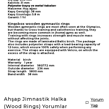
Kalınlık: 31 mm
Polyester kayış ve metal tokalar:
Malzeme: Huş ağacı
Kayış Genişliği: 38 mm
Kayış Uzunluğu: 5.8 m
Garanti: 1 Yıl
Kingsbox wooden gymnastic rings
Wooden gymnastic rings are most often seen at the Olympics,
but thanks to Cross training and calisthenics training, they
are becoming more common in (home) gyms as well.
Training with rings increases strength and muscle mass
without affecting the joints.
The rings are made of laminated Baltic birch. The package
also includes polyester straps with a load-bearing capacity of
1.5 tons, which ensure 100% safety when performing any
exercise. The straps are equipped with Velcro, on which the
excess of the strap is attached.
Material birch
Warranty 1 year
Internal diameter 180/172 mm
Outside diameter 236 mm
Strap length 5800 mm
Band width 38 mm
Ahşap Jimnastik Halka
Yorum
Yap
(Wood Rings)
Yorumlar