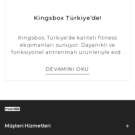
Kingsbox Türkiye’de!
Kingsbox, Türkiye'de kaliteli fitness
ekipmanları sunuyor. Dayanıklı ve
fonksiyonel antrenman ürünleriyle evde
ve spor salonunda etkili antrenman
deneyimi yaşayın. Ürünlerimizi hemen
DEVAMINI OKU
keşfedin!
Müşteri Hizmetleri