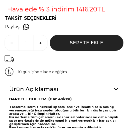
Havalede % 3 indirim 1416.20TL
TAKSİT SEÇENEKLERİ
Paylaş
:
SEPETE EKLE
10 gün içinde iade değişim
Ürün Açıklaması
BARBELL HOLDER (Bar Askısı)
Tasarımcılarımız hevesli sporculardır ve insanın asla ödünç
veremeyeceği bazı şeyler olduğunu bilirler : bir diş fırçası, bir
araba ve ... bir Olimpik Halter.
Bu nedenle tüm çabalarını ev spor salonlarında ve daha büyük
spor merkezlerinde mükemmel hizmet verecek bir bar askısı
geliştirmek için harcadılar.
Barı taşıyan bar askı rack'in üzerine monte edilmiştir.