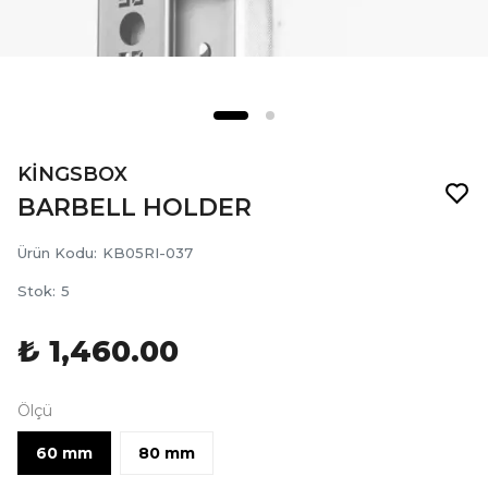
KİNGSBOX
BARBELL HOLDER
Ürün Kodu
:
KB05RI-037
Stok
:
5
₺ 1,460.00
Ölçü
60 mm
80 mm