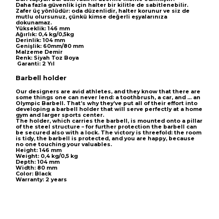
Daha fazla güvenlik için halter bir kilitle de sabitlenebilir.
Zafer üç yönlüdür: oda düzenlidir, halter korunur ve siz de
mutlu olursunuz, çünkü kimse değerli eşyalarınıza
dokunamaz.
Yükseklik: 146 mm
Ağırlık: 0,4 kg/0,5kg
Derinlik: 104 mm
Genişlik: 60mm/80 mm
Malzeme Demir
Renk: Siyah Toz Boya
Garanti: 2 Yıl
Barbell holder
Our designers are avid athletes, and they know that there are
some things one can never lend: a toothbrush, a car, and … an
Olympic Barbell. That’s why they’ve put all of their effort into
developing a barbell holder that will serve perfectly at a home
gym and larger sports center.
The holder, which carries the barbell, is mounted onto a pillar
of the steel structure – for further protection the barbell can
be secured also with a lock. The victory is threefold: the room
is tidy, the barbell is protected, and you are happy, because
no one touching your valuables.
Height: 146 mm
Weight: 0,4 kg/0,5 kg
Depth: 104 mm
Width: 80 mm
Color: Black
Warranty: 2 years