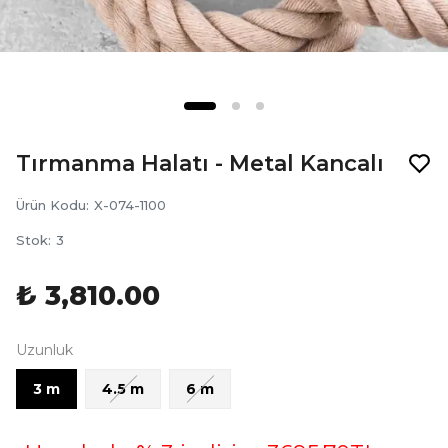
Tırmanma Halatı - Metal Kancalı
Ürün Kodu
:
X-074-1100
Stok
:
3
₺ 3,810.00
Uzunluk
3 m
4.5 m
6 m