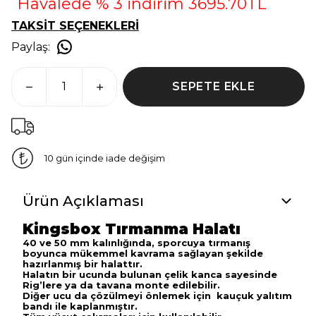
Havalede % 3 indirim 3695.70TL
TAKSİT SEÇENEKLERİ
Paylaş
:
SEPETE EKLE
10 gün içinde iade değişim
Ürün Açıklaması
Kingsbox Tırmanma Halatı
40 ve 50 mm kalınlığında, sporcuya tırmanış
boyunca mükemmel kavrama sağlayan şekilde
hazırlanmış bir halattır.
Halatın bir ucunda bulunan çelik kanca sayesinde
Rig’lere ya da tavana monte edilebilir.
Diğer ucu da çözülmeyi önlemek için kauçuk yalıtım
bandı ile kaplanmıştır.