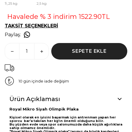
1\,25 kg
2,5 kg
Havalede % 3 indirim 1522.90TL
TAKSİT SEÇENEKLERİ
Paylaş
:
SEPETE EKLE
10 gün içinde iade değişim
Ürün Açıklaması
Royal Mikro Siyah Olimpik Plaka
Kişisel olarak en iyisini başarmak için antrenman yapan her
sporcu bar'a takılan her kg'ın önemli olduğunu bilir.
Bu yüzden evde veya spor salonumuzda daha küçük ağırlıklara
sahip olmamız önemlidir.
"Royal Mikro Siyah Olimpik plaka" larımız da büyük kardeşleri