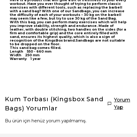
Here is a product that will give a bit of freshness to your every
workout. Have you ever thought of trying to perform classic
exercises with different tools, such as replacing the barbell
with a sand bag? With one of our Sandbags, you can increase
the difficulty of each of your workouts – 30 kg on the barbell
may seem like a few, but try to use 30 kg of the Sand Bag.
With this bag, you can perform many exercises which will help
you improve stability, strength and endurance. Made of
leather, with double stitching, two handles on the sides (for a
firm and comfortable grip) and the core entirely filled with
sand, ensures its highest quality, which is also a sign of
recognition of the KingsBox brand.Sandbags are not suitable
to be dropped on the floor.
This sand bag comes filled.
Length 550 - 660 mm
Width 250 mm
Warranty 1 year
Kum Torbası (Kingsbox Sand
Yorum
Yap
Bags)
Yorumlar
Bu ürün için henüz yorum yapılmamış.