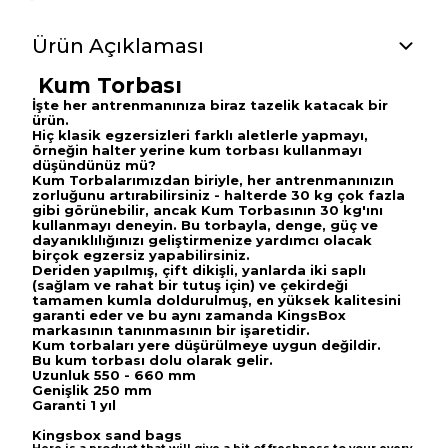
Ürün Açıklaması
Kum Torbası
İşte her antrenmanınıza biraz tazelik katacak bir
ürün.
Hiç klasik egzersizleri farklı aletlerle yapmayı,
örneğin halter yerine kum torbası kullanmayı
düşündünüz mü?
Kum Torbalarımızdan biriyle, her antrenmanınızın
zorluğunu artırabilirsiniz - halterde 30 kg çok fazla
gibi görünebilir, ancak Kum Torbasının 30 kg'ını
kullanmayı deneyin.
Bu torbayla, denge, güç ve
dayanıklılığınızı geliştirmenize yardımcı olacak
birçok egzersiz yapabilirsiniz.
Deriden yapılmış, çift dikişli, yanlarda iki saplı
(sağlam ve rahat bir tutuş için) ve çekirdeği
tamamen kumla doldurulmuş, en yüksek kalitesini
garanti eder ve bu aynı zamanda KingsBox
markasının tanınmasının bir işaretidir.
Kum torbaları yere düşürülmeye uygun değildir.
Bu kum torbası dolu olarak gelir.
Uzunluk 550 - 660 mm
Genişlik 250 mm
Garanti 1 yıl
Kingsbox sand bags