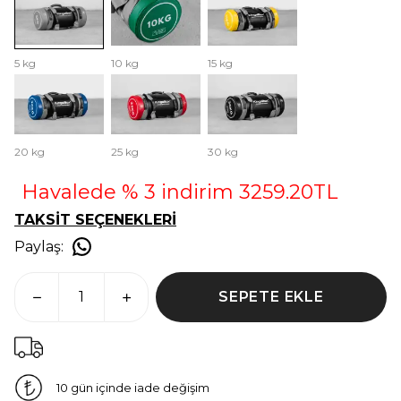
5 kg
10 kg
15 kg
20 kg
25 kg
30 kg
Havalede % 3 indirim 3259.20TL
TAKSİT SEÇENEKLERİ
Paylaş
:
SEPETE EKLE
10 gün içinde iade değişim