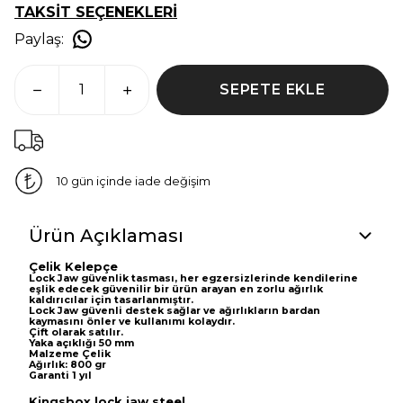
TAKSİT SEÇENEKLERİ
Paylaş
:
SEPETE EKLE
10 gün içinde iade değişim
Ürün Açıklaması
Çelik Kelepçe
Lock Jaw güvenlik tasması, her egzersizlerinde kendilerine
eşlik edecek güvenilir bir ürün arayan en zorlu ağırlık
kaldırıcılar için tasarlanmıştır.
Lock Jaw güvenli destek sağlar ve ağırlıkların bardan
kaymasını önler ve kullanımı kolaydır.
Çift olarak satılır.
Yaka açıklığı 50 mm
Malzeme Çelik
Ağırlık: 800 gr
Garanti 1 yıl
Kingsbox lock jaw steel