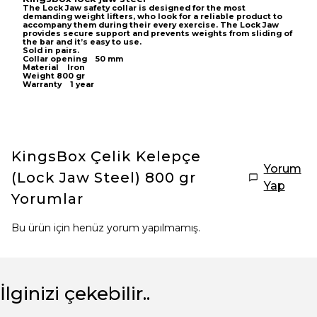
The Lock Jaw safety collar is designed for the most
demanding weight lifters, who look for a reliable product to
accompany them during their every exercise. The Lock Jaw
provides secure support and prevents weights from sliding of
the bar and it’s easy to use.
Sold in pairs.
Collar opening 50 mm
Material Iron
Weight 800 gr
Warranty 1 year
KingsBox Çelik Kelepçe
Yorum
(Lock Jaw Steel) 800 gr
Yap
Yorumlar
Bu ürün için henüz yorum yapılmamış.
İlginizi çekebilir..