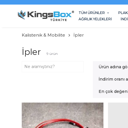
TÜM ÜRÜNLER
PLAK
AĞIRLIK YELEKLERİ
İND
Kalistenik & Mobilite
İpler
İpler
9
ürün
Ürün adına gö
İndirim oranı 
En çok değenl