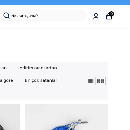
0
alan
İndirim oranı artan
a göre
En çok satanlar