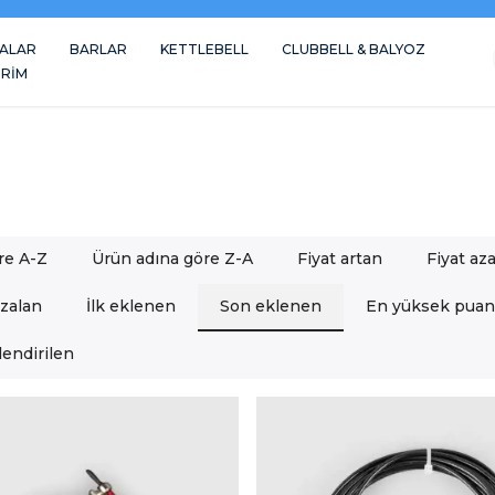
ALAR
BARLAR
KETTLEBELL
CLUBBELL & BALYOZ
İRİM
re A-Z
Ürün adına göre Z-A
Fiyat artan
Fiyat az
azalan
İlk eklenen
Son eklenen
En yüksek puan
endirilen