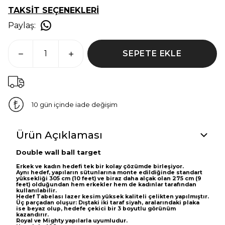
TAKSİT SEÇENEKLERİ
Paylaş
:
SEPETE EKLE
10 gün içinde iade değişim
Ürün Açıklaması
Double wall ball target
Erkek ve kadın hedefi tek bir kolay çözümde birleşiyor.
Aynı hedef, yapıların sütunlarına monte edildiğinde standart
yüksekliği 305 cm (10 feet) ve biraz daha alçak olan 275 cm (9
feet) olduğundan hem erkekler hem de kadınlar tarafından
kullanılabilir.
Hedef Tabelası lazer kesim yüksek kaliteli çelikten yapılmıştır.
Üç parçadan oluşur: Dıştaki iki taraf siyah, aralarındaki plaka
ise beyaz olup, hedefe çekici bir 3 boyutlu görünüm
kazandırır.
Royal ve Mighty yapılarla uyumludur.