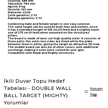
Uzunluk: 488 mm
Yükseklik: 784 mm
Ağırlık: 8 kg
Derinlik: 162 mm
Malzeme: Çelik
Çelik garantisi: 2 Yıl
Kaplama garantisi: 2 Yıl
Combining male and female target in one easy solution.
The same target can be used by both men and women, since
it has a standard height of 305 cm (10 feet) and a slightly lower
one of 275 cm (9 feet) when mounted on the structures’
pillars.
The board is made of laser cut high quality steel. It consists of
three parts: the outer two sides are black while the plate
between them is white, giving the target an attractive 3D look.
The middle board can also be of other colors, with additional
surcharge, making it even more suited for your gym.
Compatible with Royal and Mighty structures.
İkili Duvar Topu Hedef
Tabelası - DOUBLE WALL
Yorum
Yap
BALL TARGET (MIGHTY)
Yorumlar