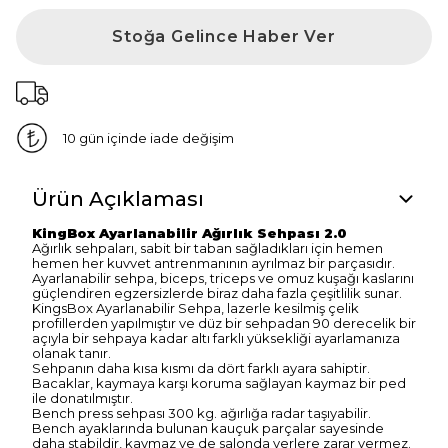
Stoğa Gelince Haber Ver
10 gün içinde iade değişim
Ürün Açıklaması
KingBox Ayarlanabilir Ağırlık Sehpası 2.0
Ağırlık sehpaları, sabit bir taban sağladıkları için hemen
hemen her kuvvet antrenmanının ayrılmaz bir parçasıdır.
Ayarlanabilir sehpa, biceps, triceps ve omuz kuşağı kaslarını
güçlendiren egzersizlerde biraz daha fazla çeşitlilik sunar.
KingsBox Ayarlanabilir Sehpa, lazerle kesilmiş çelik
profillerden yapılmıştır ve düz bir sehpadan 90 derecelik bir
açıyla bir sehpaya kadar altı farklı yüksekliği ayarlamanıza
olanak tanır.
Sehpanın daha kısa kısmı da dört farklı ayara sahiptir.
Bacaklar, kaymaya karşı koruma sağlayan kaymaz bir ped
ile donatılmıştır.
Bench press sehpası 300 kg. ağırlığa radar taşıyabilir.
Bench ayaklarında bulunan kauçuk parçalar sayesinde
daha stabildir, kaymaz ve de salonda yerlere zarar vermez.