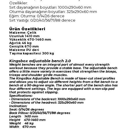
Özellikler:
Sırt dayanağının boyutları: 1000x290x60 mm
Oturma dayanağının boyutları: 325x290x60 mm
Eğim: Oturma: 0/14/26 derece
Sırt Yastığı: 0/20/40/56/71/88 derece
Ürün Özellikleri
Malzeme: Çelik
Uzunluk 1410 mm
Yükseklik 470-1460 mm
Ağırlık 46 kg
Genişlik 670 mm
Malzeme PU deri
Taşıma kapasitesi 300 kg
Kingsbox adjustable bench 2.0
Weight benches are an integral part of almost every strength
workout because they provide a stable base. The adjustable bench
offers a little more variety in exercises that strengthen the biceps,
triceps and shoulder girdle muscles.
The KingsBox Adjustable Bench is made of laser-cut steel profiles
and allows you to adjust six different heights from a flat bench to a
bench at a 90-degree angle. The shorter part of the bench also has
four different settings. The legs are equipped with a non-slip pad
that protects against slipping.
Specifications:
• Dimensions of the backrest: 1000x290x60 mm
• Dimensions of the headrest: 325x290x60 mm
Inclination:
Seat: 0/14/26 degrees
Back Pillow: 0/20/40/56/71/88 degrees
Length 1410 mm
Height 470-1460 mm
Weight 46 kg
Width 670 mm