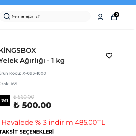
0
KİNGSBOX
Yelek Ağırlığı - 1 kg
Ürün Kodu
:
X-093-1000
Stok
:
165
₺ 560.00
%
11
₺ 500.00
Havalede % 3 indirim 485.00TL
TAKSİT SEÇENEKLERİ