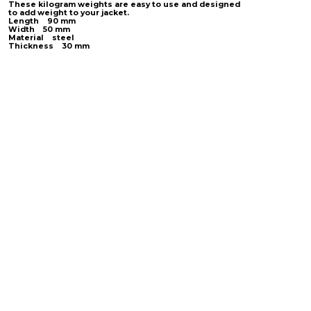
These kilogram weights are easy to use and designed
to add weight to your jacket.
Length 90 mm
Width 50 mm
Material steel
Thickness 30 mm