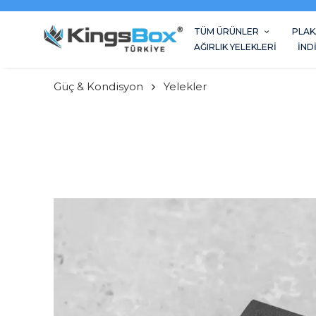
TÜM ÜRÜNLER
PLAK
AĞIRLIK YELEKLERİ
İND
Güç & Kondisyon
Yelekler