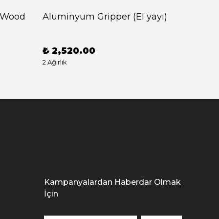
 (Wood
Aluminyum Gripper (El yayı)
Alumi
(Lock 
₺ 2,520.00
2 Ağırlık
₺ 2,1
Kampanyalardan Haberdar Olmak
İçin