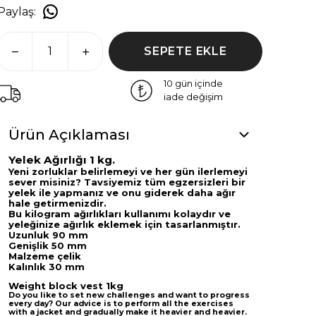
Paylaş
:
SEPETE EKLE
10 gün içinde
iade değişim
Ürün Açıklaması
Yelek Ağırlığı 1 kg.
Yeni zorluklar belirlemeyi ve her gün ilerlemeyi
sever misiniz?
Tavsiyemiz tüm egzersizleri bir
yelek ile yapmanız ve onu giderek daha ağır
hale getirmenizdir.
Bu kilogram ağırlıkları kullanımı kolaydır ve
yeleğinize ağırlık eklemek için tasarlanmıştır.
Uzunluk 90 mm
Genişlik 50 mm
Malzeme çelik
Kalınlık 30 mm
Weight block vest 1kg
Do you like to set new challenges and want to progress
every day? Our advice is to perform all the exercises
with a jacket and gradually make it heavier and heavier.