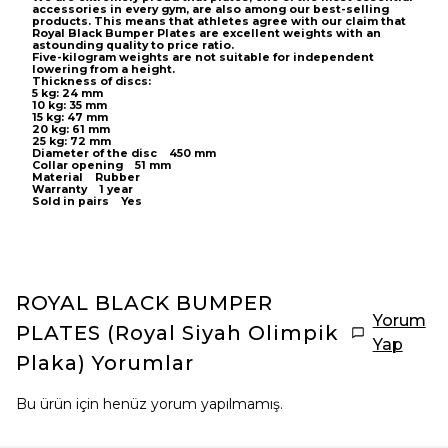
accessories in every gym, are also among our best-selling
products. This means that athletes agree with our claim that
Royal Black Bumper Plates are excellent weights with an
astounding quality to price ratio.
Five-kilogram weights are not suitable for independent
lowering from a height.
Thickness of discs:
5 kg: 24 mm
10 kg: 35 mm
15 kg: 47 mm
20 kg: 61 mm
25 kg: 72 mm
Diameter of the disc 450 mm
Collar opening 51 mm
Material Rubber
Warranty 1 year
Sold in pairs Yes
ROYAL BLACK BUMPER
Yorum
PLATES (Royal Siyah Olimpik
Yap
Plaka)
Yorumlar
Bu ürün için henüz yorum yapılmamış.