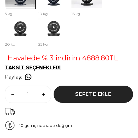
5 kg
10 kg
15 kg
20 kg
25 kg
Havalede % 3 indirim 4888.80TL
TAKSİT SEÇENEKLERİ
Paylaş
:
SEPETE EKLE
10 gün içinde iade değişim