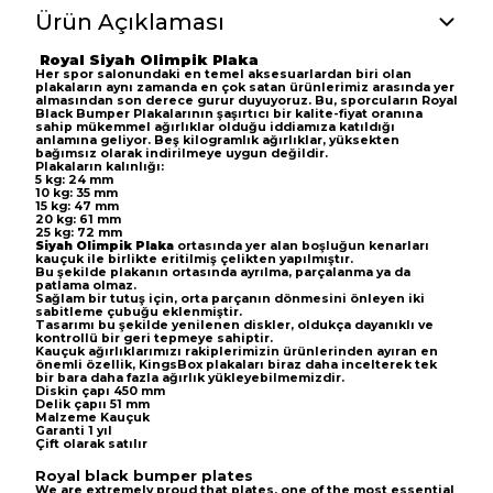
Ürün Açıklaması
Royal Siyah Olimpik Plaka
Her spor salonundaki en temel aksesuarlardan biri olan
plakaların aynı zamanda en çok satan ürünlerimiz arasında yer
almasından son derece gurur duyuyoruz.
Bu, sporcuların Royal
Black Bumper Plakalarının şaşırtıcı bir kalite-fiyat oranına
sahip mükemmel ağırlıklar olduğu iddiamıza katıldığı
anlamına geliyor.
Beş kilogramlık ağırlıklar, yüksekten
bağımsız olarak indirilmeye uygun değildir.
Plakaların kalınlığı:
5 kg: 24 mm
10 kg: 35 mm
15 kg: 47 mm
20 kg: 61 mm
25 kg: 72 mm
Siyah Olimpik Plaka
ortasında yer alan boşluğun kenarları
kauçuk ile birlikte eritilmiş çelikten yapılmıştır.
Bu şekilde plakanın ortasında ayrılma, parçalanma ya da
patlama olmaz.
Sağlam bir tutuş için, orta parçanın dönmesini önleyen iki
sabitleme çubuğu eklenmiştir.
Tasarımı bu şekilde yenilenen diskler, oldukça dayanıklı ve
kontrollü bir geri tepmeye sahiptir.
Kauçuk ağırlıklarımızı rakiplerimizin ürünlerinden ayıran en
önemli özellik, KingsBox plakaları biraz daha incelterek tek
bir bara daha fazla ağırlık yükleyebilmemizdir.
Diskin çapı 450 mm
Delik çapıı 51 mm
Malzeme Kauçuk
Garanti 1 yıl
Çift olarak satılır
Royal black bumper plates
We are extremely proud that plates, one of the most essential