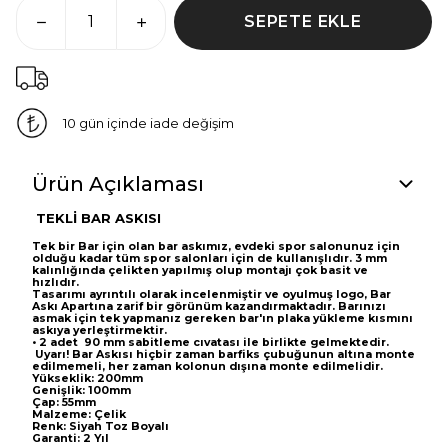
SEPETE EKLE
10 gün içinde iade değişim
Ürün Açıklaması
TEKLİ BAR ASKISI
Tek bir Bar için olan bar askımız, evdeki spor salonunuz için
olduğu kadar tüm spor salonları için de kullanışlıdır.
3 mm
kalınlığında çelikten yapılmış olup montajı çok basit ve
hızlıdır.
Tasarımı ayrıntılı olarak incelenmiştir ve oyulmuş logo, Bar
Askı Apartına zarif bir görünüm kazandırmaktadır.
Barınızı
asmak için tek yapmanız gereken bar'ın plaka yükleme kısmını
askıya yerleştirmektir.
• 2 adet 90 mm sabitleme cıvatası ile birlikte gelmektedir.
Uyarı!
Bar Askısı hiçbir zaman barfiks çubuğunun altına monte
edilmemeli, her zaman kolonun dışına monte edilmelidir.
Yükseklik: 200mm
Genişlik: 100mm
Çap: 55mm
Malzeme: Çelik
Renk: Siyah Toz Boyalı
Garanti: 2 Yıl