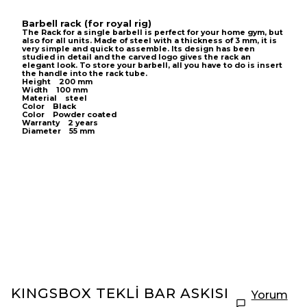
Barbell rack (for royal rig)
The Rack for a single barbell is perfect for your home gym, but
also for all units. Made of steel with a thickness of 3 mm, it is
very simple and quick to assemble. Its design has been
studied in detail and the carved logo gives the rack an
elegant look. To store your barbell, all you have to do is insert
the handle into the rack tube.
Height 200 mm
Width 100 mm
Material steel
Color Black
Color Powder coated
Warranty 2 years
Diameter 55 mm
KINGSBOX TEKLİ BAR ASKISI
Yorum