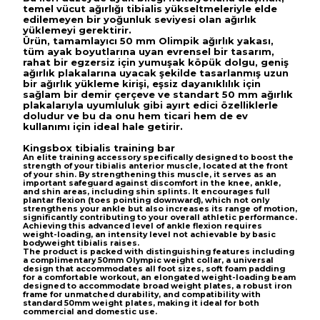
temel vücut ağırlığı tibialis yükseltmeleriyle elde
edilemeyen bir yoğunluk seviyesi olan ağırlık
yüklemeyi gerektirir.
Ürün, tamamlayıcı 50 mm Olimpik ağırlık yakası,
tüm ayak boyutlarına uyan evrensel bir tasarım,
rahat bir egzersiz için yumuşak köpük dolgu, geniş
ağırlık plakalarına uyacak şekilde tasarlanmış uzun
bir ağırlık yükleme kirişi, eşsiz dayanıklılık için
sağlam bir demir çerçeve ve standart 50 mm ağırlık
plakalarıyla uyumluluk gibi ayırt edici özelliklerle
doludur ve bu da onu hem ticari hem de ev
kullanımı için ideal hale getirir.
Kingsbox tibialis training bar
An elite training accessory specifically designed to boost the
strength of your tibialis anterior muscle, located at the front
of your shin. By strengthening this muscle, it serves as an
important safeguard against discomfort in the knee, ankle,
and shin areas, including shin splints. It encourages full
plantar flexion (toes pointing downward), which not only
strengthens your ankle but also increases its range of motion,
significantly contributing to your overall athletic performance.
Achieving this advanced level of ankle flexion requires
weight-loading, an intensity level not achievable by basic
bodyweight tibialis raises.
The product is packed with distinguishing features including
a complimentary 50mm Olympic weight collar, a universal
design that accommodates all foot sizes, soft foam padding
for a comfortable workout, an elongated weight-loading beam
designed to accommodate broad weight plates, a robust iron
frame for unmatched durability, and compatibility with
standard 50mm weight plates, making it ideal for both
commercial and domestic use.