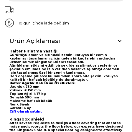
10 gün içinde iade değişim
Ürün Açıklaması
Halter Fırlatma Yastığı
Gürültüyü emen ve altındaki zemini koruyan bir zemin
kaplaması tasarlamamız için gelen birkaç talebin ardından
uzmanlarımız Kingsbox Shield'ı tasarladı.
Ağırlıkların etkisini etkili bir şekilde azaltmak ve seslerin ve
şokların emilmesine izin verirken hasar ve aşınmayı önlemek
için tasarlanmış özel bir zemin kaplaması.
Deri döşeme, yıllarca kullanımdan sonra bile şeklini koruyan
kaliteli bir hafızalı köpükle doldurulmuştur.
Halter Ağırlık Matı Ürün Özellikleri:
Uzunluk 750 mm
Yükseklik 150 mm
Toplam Ağırlık 17 kg
Genişlik 590 mm
Malzeme hafızalı köpük
Renk Siyah
Garanti 6 ay
Çift olarak satılır.
Kingsbox shield
After several requests to design a floor covering that absorbs
noise and protects the floor below, our experts have designed
the Kingsbox Shield. A special flooring designed to effectively