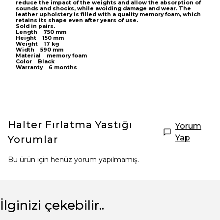
reduce the impact of the weights and allow the absorption of
sounds and shocks, while avoiding damage and wear. The
leather upholstery is filled with a quality memory foam, which
retains its shape even after years of use.
Sold in pairs.
Length 750 mm
Height 150 mm
Weight 17 kg
Width 590 mm
Material memory foam
Color Black
Warranty 6 months
Halter Fırlatma Yastığı
Yorum
Yap
Yorumlar
Bu ürün için henüz yorum yapılmamış.
İlginizi çekebilir..