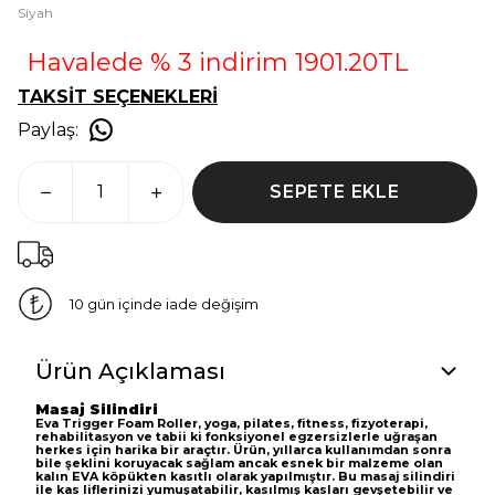
Siyah
Havalede % 3 indirim 1901.20TL
TAKSİT SEÇENEKLERİ
Paylaş
:
SEPETE EKLE
10 gün içinde iade değişim
Ürün Açıklaması
Masaj Silindiri
Eva Trigger Foam Roller, yoga, pilates, fitness, fizyoterapi,
rehabilitasyon ve tabii ki fonksiyonel egzersizlerle uğraşan
herkes için harika bir araçtır.
Ürün, yıllarca kullanımdan sonra
bile şeklini koruyacak sağlam ancak esnek bir malzeme olan
kalın EVA köpükten kasıtlı olarak yapılmıştır.
Bu masaj silindiri
ile kas liflerinizi yumuşatabilir, kasılmış kasları gevşetebilir ve