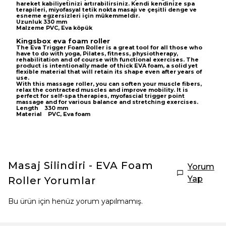
hareket kabiliyetinizi artırabilirsiniz.
Kendi kendinize spa
terapileri, miyofasyal tetik nokta masajı ve çeşitli denge ve
esneme egzersizleri için mükemmeldir.
Uzunluk 330 mm
Malzeme PVC, Eva köpük
Kingsbox eva foam roller
The Eva Trigger Foam Roller is a great tool for all those who
have to do with yoga, Pilates, fitness, physiotherapy,
rehabilitation and of course with functional exercises. The
product is intentionally made of thick EVA foam, a solid yet
flexible material that will retain its shape even after years of
use.
With this massage roller, you can soften your muscle fibers,
relax the contracted muscles and improve mobility. It is
perfect for self-spa therapies, myofascial trigger point
massage and for various balance and stretching exercises.
Length 330 mm
Material PVC, Eva foam
Masaj Silindiri - EVA Foam
Yorum
Yap
Roller
Yorumlar
Bu ürün için henüz yorum yapılmamış.