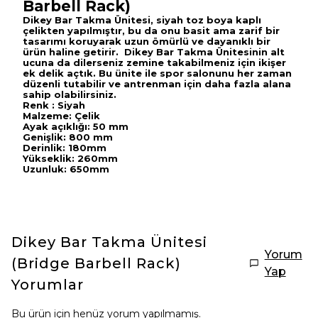
Barbell Rack)
Dikey Bar Takma Ünitesi, siyah toz boya kaplı
çelikten yapılmıştır, bu da onu basit ama zarif bir
tasarımı koruyarak uzun ömürlü ve dayanıklı bir
ürün haline getirir. Dikey Bar Takma Ünitesinin alt
ucuna da dilerseniz zemine takabilmeniz için ikişer
ek delik açtık. Bu ünite ile spor salonunu her zaman
düzenli tutabilir ve antrenman için daha fazla alana
sahip olabilirsiniz.
Renk : Siyah
Malzeme: Çelik
Ayak açıklığı: 50 mm
Genişlik: 800 mm
Derinlik: 180mm
Yükseklik: 260mm
Uzunluk: 650mm
Dikey Bar Takma Ünitesi
Yorum
(Bridge Barbell Rack)
Yap
Yorumlar
Bu ürün için henüz yorum yapılmamış.