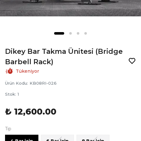
Dikey Bar Takma Ünitesi (Bridge
Barbell Rack)
Tükeniyor
Ürün Kodu
:
KB08RI-026
Stok
:
1
₺ 12,600.00
Tip
4 Bar için
6 Bar için
8 Bar için